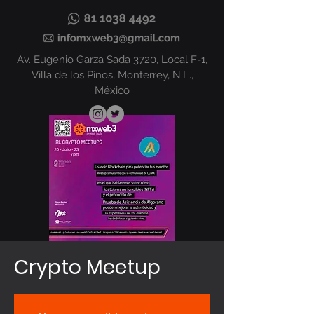
Av. Eugenio Garza Sada 3720, Local F-1,
Villa de los Pinos, Monterrey, N.L.,
México
Crypto Meetup