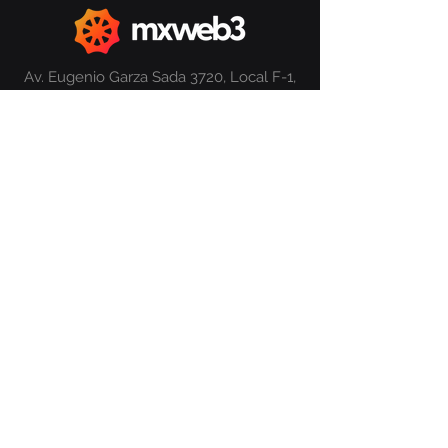
Av. Eugenio Garza Sada 3720, Local F-1,
Villa de los Pinos, Monterrey, N.L.,
México