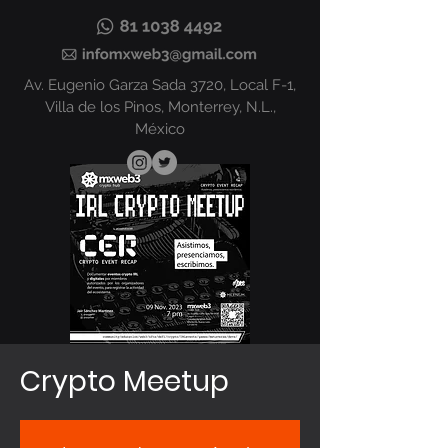
Av. Eugenio Garza Sada 3720, Local F-1,
Villa de los Pinos, Monterrey, N.L.,
México
Crypto Meetup