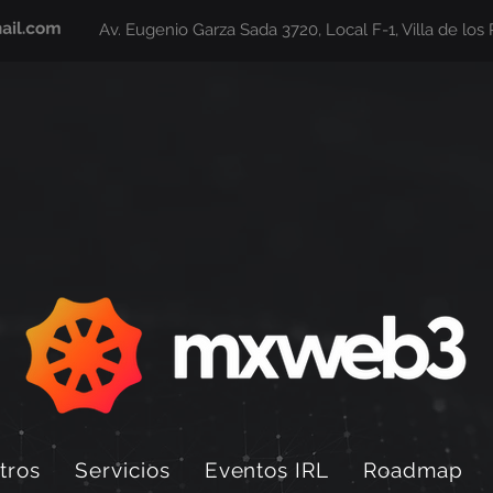
Av. Eugenio Garza Sada 3720, Local F-1, Villa de los 
tros
Servicios
Eventos IRL
Roadmap