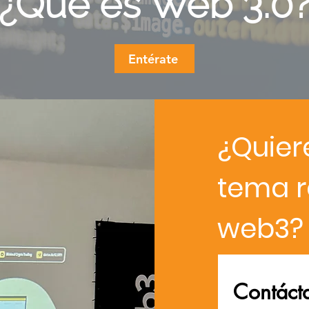
¿Qué es Web 3.0
Entérate
¿Quier
tema r
web3?
Contáct