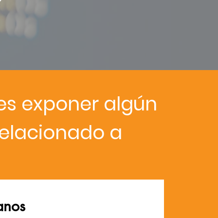
?
es exponer algún
elacionado a
anos