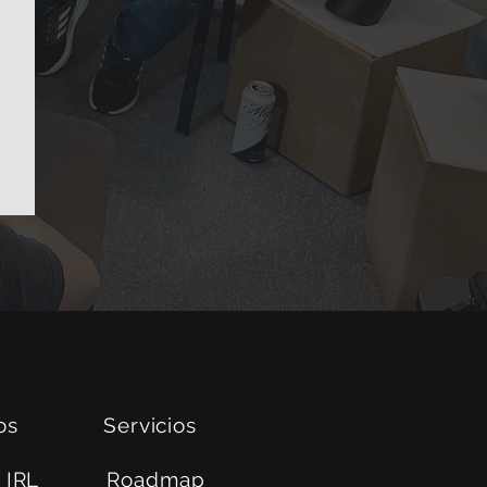
os
Servicios
 IRL
Roadmap